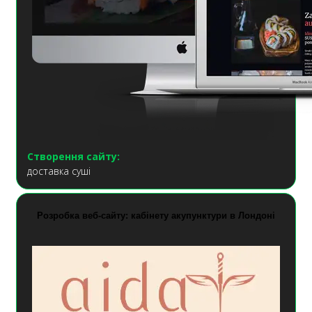
Створення сайту:
доставка суші
Розробка веб-сайту: кабінету акупунктури в Лондоні