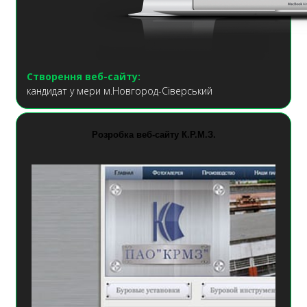
Створення веб-сайту:
кандидат у мери м.Новгород-Сіверський
Розробка веб-сайту К.Р.М.З.