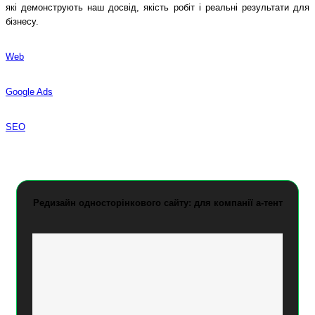
які демонструють наш досвід, якість робіт і реальні результати для
бізнесу.
Web
Google Ads
SEO
Редизайн односторінкового сайту: для компанії а-тент